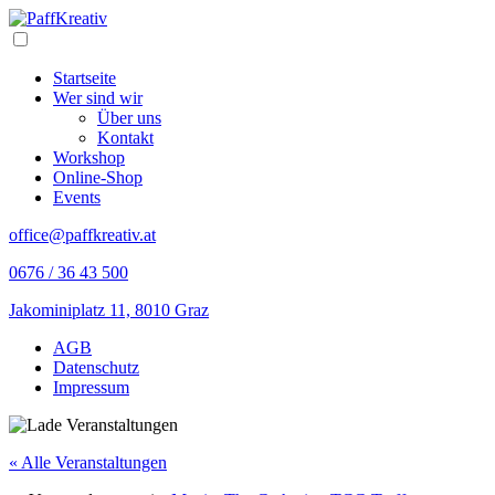
Skip
to
Open/Close
Content
Navigation
Startseite
Wer sind wir
Über uns
Kontakt
Workshop
Online-Shop
Events
office@paffkreativ.at
0676 / 36 43 500
Jakominiplatz 11, 8010 Graz
Folge
Folge
AGB
mir
mir
Datenschutz
auf
auf
Impressum
Instagram
Facebook
« Alle Veranstaltungen