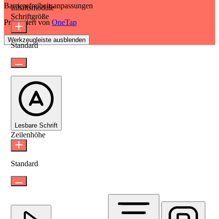
Barrierefreiheitsanpassungen
Inhaltsmodule
Schriftgröße
Präsentiert von
OneTap
Werkzeugleiste ausblenden
Standard
Lesbare Schrift
Zeilenhöhe
Standard