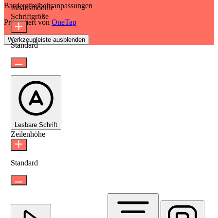
Barrierefreiheitsanpassungen
Inhaltsmodule
Schriftgröße
Präsentiert von
OneTap
Werkzeugleiste ausblenden
Standard
Lesbare Schrift
Zeilenhöhe
Standard