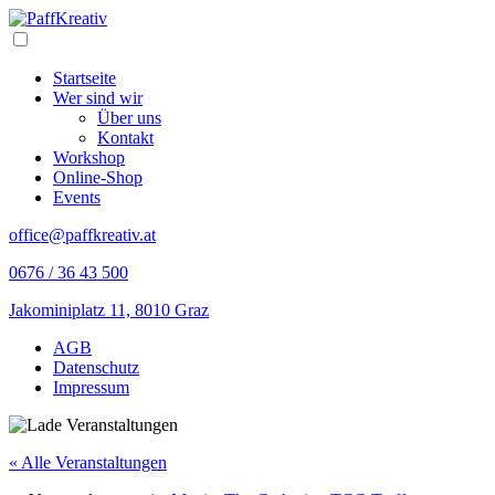
Skip
to
Open/Close
Content
Navigation
Startseite
Wer sind wir
Über uns
Kontakt
Workshop
Online-Shop
Events
office@paffkreativ.at
0676 / 36 43 500
Jakominiplatz 11, 8010 Graz
Folge
Folge
AGB
mir
mir
Datenschutz
auf
auf
Impressum
Instagram
Facebook
« Alle Veranstaltungen