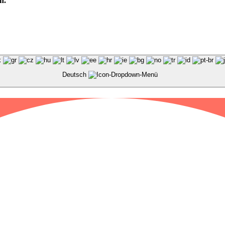
n.“
Deutsch