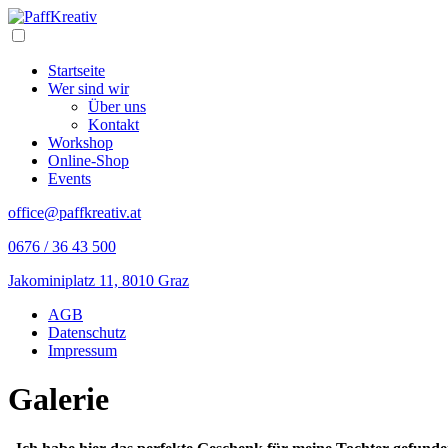
Skip
to
Open/Close
Content
Navigation
Startseite
Wer sind wir
Über uns
Kontakt
Workshop
Online-Shop
Events
office@paffkreativ.at
0676 / 36 43 500
Jakominiplatz 11, 8010 Graz
Folge
Folge
AGB
mir
mir
Datenschutz
auf
auf
Impressum
Instagram
Facebook
Galerie