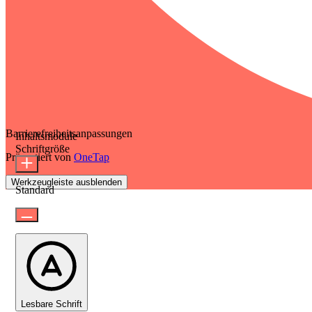
Barrierefreiheitsanpassungen
Inhaltsmodule
Schriftgröße
Präsentiert von
OneTap
Werkzeugleiste ausblenden
Standard
Lesbare Schrift